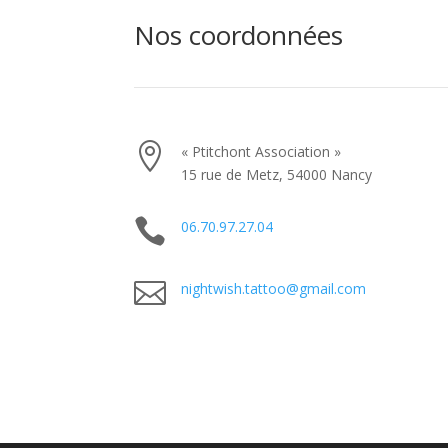
Nos coordonnées

« Ptitchont Association »
15 rue de Metz, 54000 Nancy

06.70.97.27.04

nightwish.tattoo@gmail.com