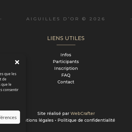
AIGUILLES D’OR © 2026
LIENS UTILES
Infos
Participants
Inscription
es que les
FAQ
t de
Contact
 que le
as consentir
Site réalisé par
WebCrafter
éférences
Mentions légales
•
Politique de confidentialité